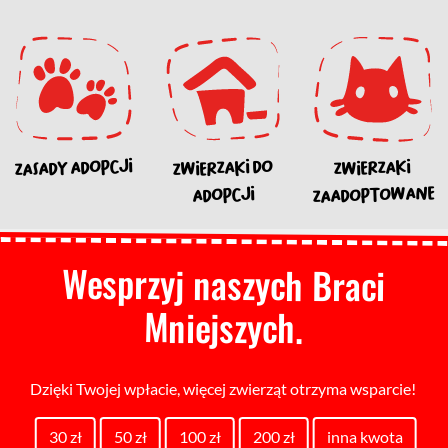
ZASADY ADOPCJI
ZWIERZAKI DO
ZWIERZAKI
ZAADOPTOWANE
ADOPCJI
Wesprzyj naszych Braci
Mniejszych.
Dzięki Twojej wpłacie, więcej zwierząt otrzyma wsparcie!
30 zł
50 zł
100 zł
200 zł
inna kwota