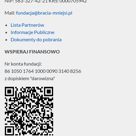
NIP: 583-327-42-21
KRS: 0000705942
Mail:
fundacja@bracia-mniejsi.pl
Lista Partnerów
Informacje Publiczne
Dokumenty do pobrania
WSPIERAJ FINANSOWO
Nr konta fundacji:
86 1050 1764 1000 0090 3140 8256
z dopiskiem "darowizna"