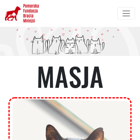
Przejdź
do
treści
MASJA