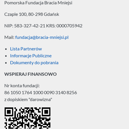
Pomorska Fundacja
Bracia Mniejsi
Czaple 100, 80-298 Gdańsk
NIP: 583-327-42-21
KRS: 0000705942
Mail:
fundacja@bracia-mniejsi.pl
Lista Partnerów
Informacje Publiczne
Dokumenty do pobrania
WSPIERAJ FINANSOWO
Nr konta fundacji:
86 1050 1764 1000 0090 3140 8256
z dopiskiem "darowizna"