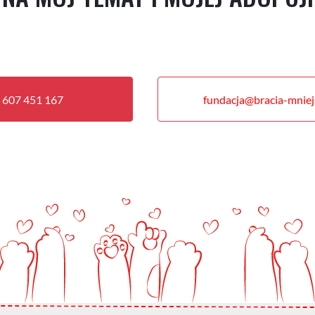
 607 451 167
fundacja@bracia-mniejs