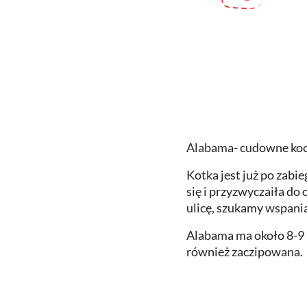
Alabama- cudowne kocie
Kotka jest już po zabi
się i przyzwyczaiła do 
ulicę, szukamy wspani
Alabama ma około 8-9 m
również zaczipowana.