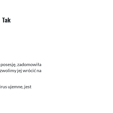
Tak
ną posesję, zadomowiła
ozwolimy jej wrócić na
irus ujemne, jest