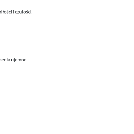
ości i czułości.
penia ujemne.