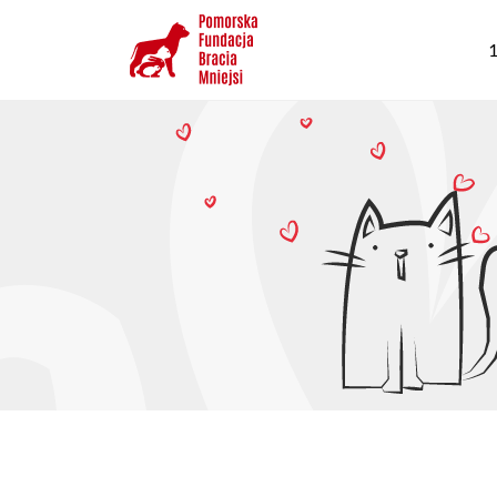
Przejdź
G
do
1
n
treści