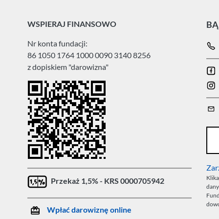
WSPIERAJ FINANSOWO
BĄ
Nr konta fundacji:
86 1050 1764 1000 0090 3140 8256
z dopiskiem "darowizna"
Zar
Klik
Przekaż 1,5% - KRS 0000705942
dany
Fund
dow
Wpłać darowiznę online