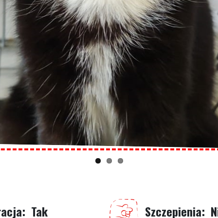
racja
Tak
Szczepienia
N