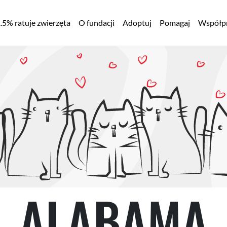
łówna
.5% ratuje zwierzęta
O fundacji
Adoptuj
Pomagaj
Współpr
awigacja
ALABAMA