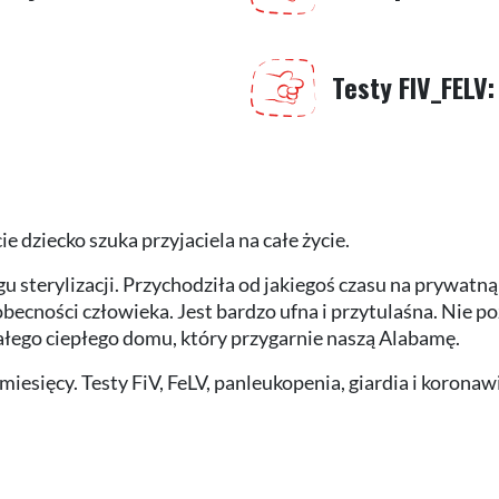
Testy FIV_FELV
 dziecko szuka przyjaciela na całe życie.
egu sterylizacji. Przychodziła od jakiegoś czasu na prywat
obecności człowieka. Jest bardzo ufna i przytulaśna. Nie p
ałego ciepłego domu, który przygarnie naszą Alabamę.
iesięcy. Testy FiV, FeLV, panleukopenia, giardia i koronaw