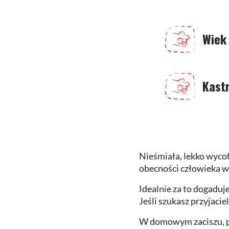
Wiek
Kast
Nieśmiała, lekko wycof
obecności człowieka w
Idealnie za to dogaduj
Jeśli szukasz przyjaci
W domowym zaciszu, prz