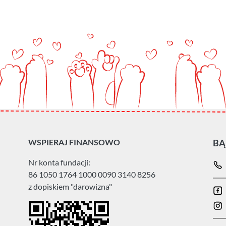
WSPIERAJ FINANSOWO
BĄ
Nr konta fundacji:
86 1050 1764 1000 0090 3140 8256
z dopiskiem "darowizna"