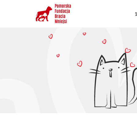
Przejdź
G
do
1
n
treści