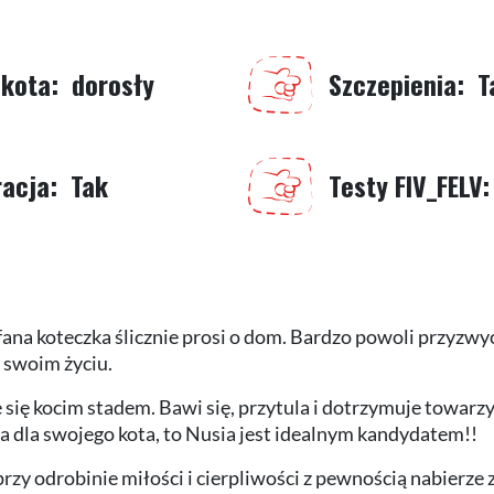
 kota
dorosły
Szczepienia
T
racja
Tak
Testy FIV_FELV
ana koteczka ślicznie prosi o dom. Bardzo powoli przyzwyc
 swoim życiu.
e się kocim stadem. Bawi się, przytula i dotrzymuje towar
ela dla swojego kota, to Nusia jest idealnym kandydatem!!
y odrobinie miłości i cierpliwości z pewnością nabierze za