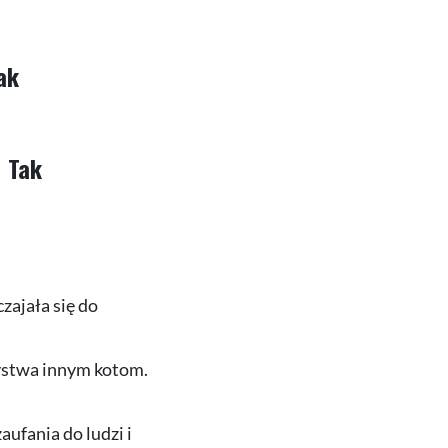
ak
Tak
zajała się do
zystwa innym kotom.
ufania do ludzi i