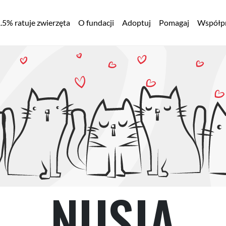
łówna
.5% ratuje zwierzęta
O fundacji
Adoptuj
Pomagaj
Współpr
awigacja
NUSIA