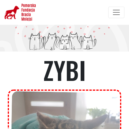
Przejdź
do
treści
ZYBI