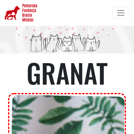
Przejdź
do
treści
GRANAT