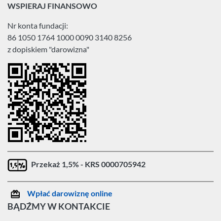
WSPIERAJ FINANSOWO
Nr konta fundacji:
86 1050 1764 1000 0090 3140 8256
z dopiskiem "darowizna"
Przekaż 1,5% - KRS 0000705942
Wpłać darowiznę online
BĄDŹMY W KONTAKCIE