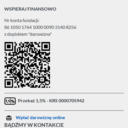
WSPIERAJ FINANSOWO
Nr konta fundacji:
86 1050 1764 1000 0090 3140 8256
z dopiskiem "darowizna"
Przekaż 1,5% - KRS 0000705942
Wpłać darowiznę online
BĄDŹMY W KONTAKCIE