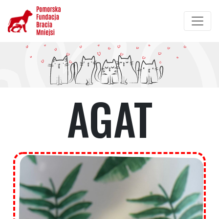
Przejdź
do
treści
AGAT