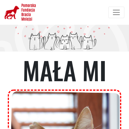
Przejdź
do
treści
MAŁA MI