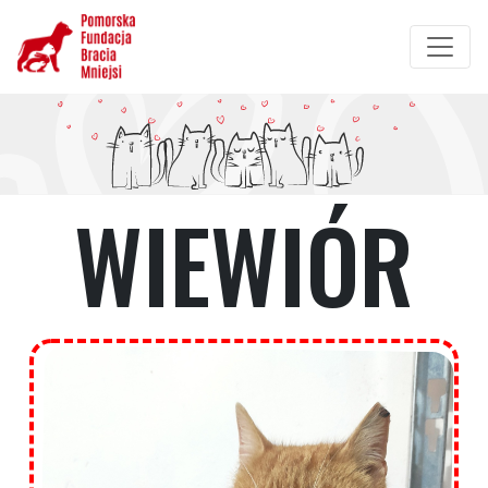
Przejdź
do
treści
WIEWIÓR