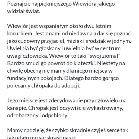
Poznajcie najpiękniejszego Wiewióra jakiego
widział świat.
Wiewiór jest wspaniałym około dwu letnim
kocurkiem. Jest z nami od niedawna a dał się poznać
jako cudowny przyjaciel, miziak i słodziak w jednym.
Uwielbia być głaskany i uwielbia być w centrum
uwagi człowieka. Wiewiór to taki "swój ziomal"
Bardzo smuci go powrót do klateczki. Niestety na
chwilę obecną nie mamy dla niego miejsca w
fundacyjnych pokojach. Dlatego bardzo gorąco
polecamy chłopaka do adopcji.
Jego miejsce jest zdecydowanie przy człowieku na
kanapie. Chłopak jest oczywiście wykastrowany,
odrobaczony i odpchlony.
Mamy nadzieję, że szybko skradnie czyjeś serce tak
jak udało mu się skraść nasze.