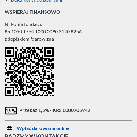
WSPIERAJ FINANSOWO
Nr konta fundacji:
86 1050 1764 1000 0090 3140 8256
z dopiskiem "darowizna"
Przekaż 1,5% - KRS 0000705942
Wpłać darowiznę online
BĄDŹMY W KONTAKCIE