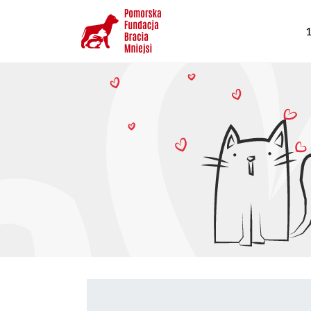
Przejdź
G
do
1
n
treści