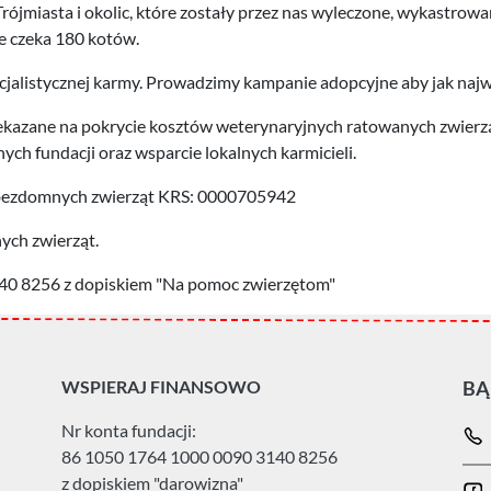
rójmiasta i okolic, które zostały przez nas wyleczone, wykastrow
ie czeka 180 kotów.
pecjalistycznej karmy. Prowadzimy kampanie adopcyjne aby jak najw
kazane na pokrycie kosztów weterynaryjnych ratowanych zwierząt, 
ych fundacji oraz wsparcie lokalnych karmicieli.
e bezdomnych zwierząt KRS: 0000705942
ch zwierząt.
140 8256 z dopiskiem "Na pomoc zwierzętom"
WSPIERAJ FINANSOWO
BĄ
Nr konta fundacji:
86 1050 1764 1000 0090 3140 8256
z dopiskiem "darowizna"