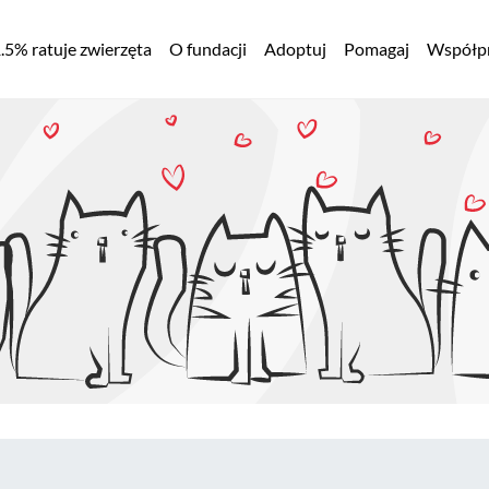
łówna
.5% ratuje zwierzęta
O fundacji
Adoptuj
Pomagaj
Współpr
awigacja