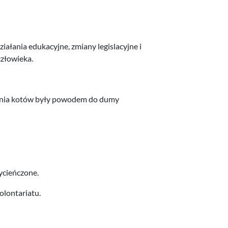
ałania edukacyjne, zmiany legislacyjne i
człowieka.
iania kotów były powodem do dumy
ycieńczone.
olontariatu.