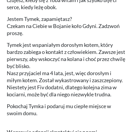
serce, kiedy leżę obok.
Jestem Tymek, zapamiętasz?
Czekam na Ciebie w Bojanie koło Gdyni. Zadzwoń
proszę.
Tymek jest wspaniałym dorosłym kotem, który
bardzo zabiega o kontakt z człowiekiem. Zawsze jest
pierwszy, aby wskoczyć na kolana i choć przez chwilę
być blisko.
Nasz przyjaciel ma 4 lata, jest, więc dorosłym i
miłym kotem. Został wykastrowany i zaszczepiony.
Niestety jest Fiv dodatni, dlatego kolejna zima w
kociarni, może być dla niego niezwykle trudna.
Pokochaj Tymka i podaruj mu ciepłe miejsce w
swoim domu.
W sprawie adopcji skontaktuj się z nami