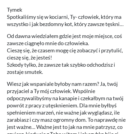
Tymek
Spotkaliśmy się w kociarni, Ty- człowiek, który ma
wszystko i jak bezdomny kot, który zawsze tęskni…
Od dawna wiedziałem gdzie jest moje miejsce, coś
zawsze ciągnęło mnie do człowieka.
Cieszę się, że czasem mogę cię zobaczyć i przytulić,
cieszę się, że jesteś!
Szkody tylko, że zawsze tak szybko odchodzisz i
zostaje smutek.
Wiesz jak wspaniale byłoby nam razem? Ja, twój
przyjaciel a Ty mój człowiek. Wspólnie
odpoczywalibyśmy na kanapie i czekałbym na twój
powrót z pracy z utęsknieniem. Dla mnie byłbyś
spełnieniem marzeń, nie ważne jak wyglądasz, ile
zarabiasz i czy masz ogromny dom. To naprawdę nie
jest ważne… Ważne jest to jak na mnie patrzysz, co
czujesz, kiedy się z Toba witam i jak szybko bije ci