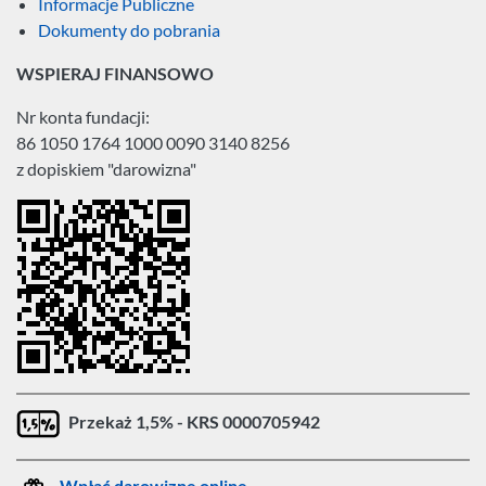
Informacje Publiczne
Dokumenty do pobrania
WSPIERAJ FINANSOWO
Nr konta fundacji:
86 1050 1764 1000 0090 3140 8256
z dopiskiem "darowizna"
Przekaż 1,5% - KRS 0000705942
Wpłać darowiznę online