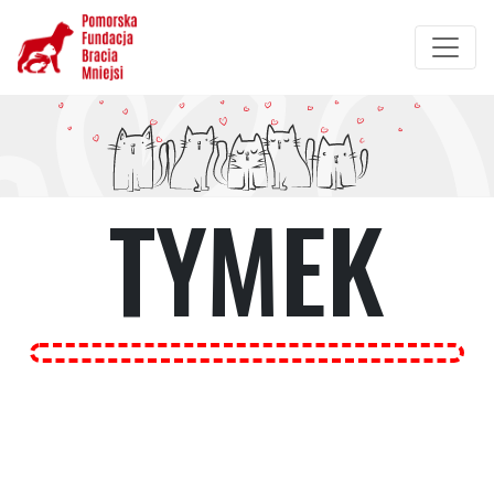
Przejdź
do
treści
TYMEK