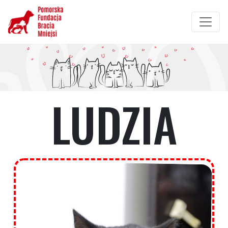
Przejdź
do
treści
LUDZIA