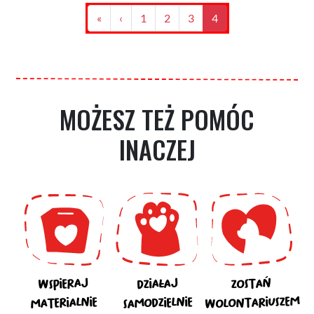
Stronicowanie
Pierwsza
«
Poprzednia
‹
Strona
1
Strona
2
Strona
3
Bieżąca
4
strona
strona
strona
MOŻESZ TEŻ POMÓC
INACZEJ
WSPIERAJ
DZIAŁAJ
ZOSTAŃ
WOLONTARIUSZEM
SAMODZIELNIE
MATERIALNIE